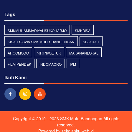
Tags
SMKMUHAMMADIYAHSUKOHARJO
SMKBISA
KISAH SISWA SMK MUH 1 BANDONGAN
SEJARAH
ARGOMODO
'KRIPIKGETUK
MAKANANLOKAL
FILM PENDEK
INDOMACRO
IPM
Ikuti Kami
Copyright © 2019 - 2026
SMK Mutu Bandongan
All rights
reserved.
Powered by
sekolahku.web.id