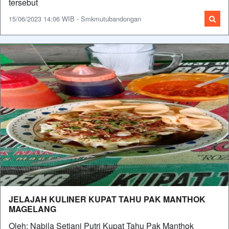
tersebut
15/06/2023 14:06 WIB - Smkmutubandongan
JELAJAH KULINER KUPAT TAHU PAK MANTHOK
MAGELANG
Oleh: Nabila Setiani Putri Kupat Tahu Pak Manthok