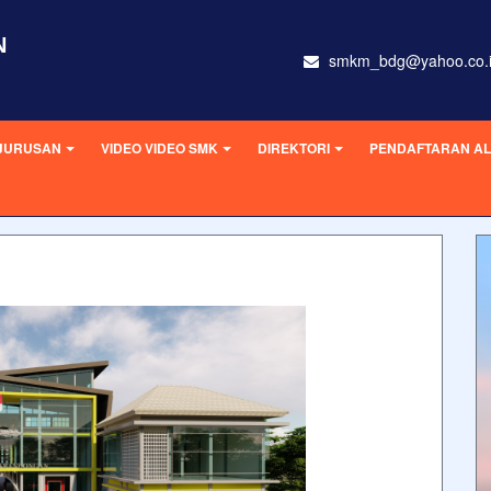
N
smkm_bdg@yahoo.co.
JURUSAN
VIDEO VIDEO SMK
DIREKTORI
PENDAFTARAN AL