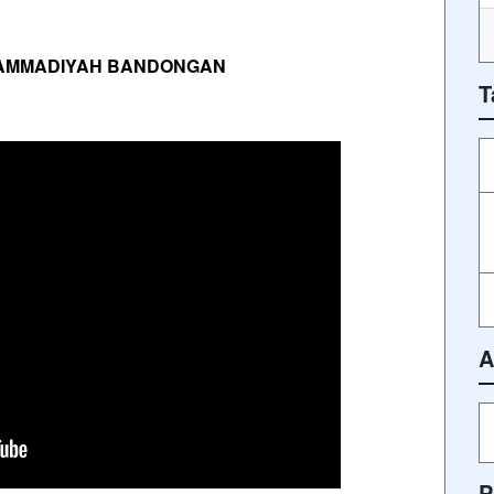
HAMMADIYAH BANDONGAN
T
A
P