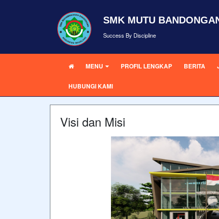
SMK MUTU BANDONGA
Success By Discipline
MENU
PROFIL LENGKAP
BERITA
HUBUNGI KAMI
Visi dan Misi