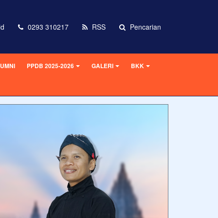
id
0293 310217
RSS
Pencarian
UMNI
PPDB 2025-2026
GALERI
BKK